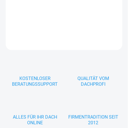
−
+
In den Warenkorb
ohne FE-Oberflächenbehandlung
Seitenlänge a
1000
FRAGEN
KOSTENLOSER
QUALITÄT VOM
BERATUNGSSUPPORT
DACHPROFI
ALLES FÜR IHR DACH
FIRMENTRADITION SEIT
ONLINE
2012