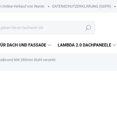
Online-Verkauf von Waren
DATENSCHUTZERKLÄRUNG (GDPR)
Suchen
FÜR DACH UND FASSADE
LAMBDA 2.0 DACHPANEELE
halbrund NW 280mm Stahl verzinkt
Lieferung in Wien, Niederöst
Werktagen.
Zustellung im Rahmen unserer 
Voraus mit.
ab
€4,89
/ St