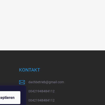
KONTAKT
dachbetrieb
@
gmail.com
00421948484112
eptieren
00421948484112