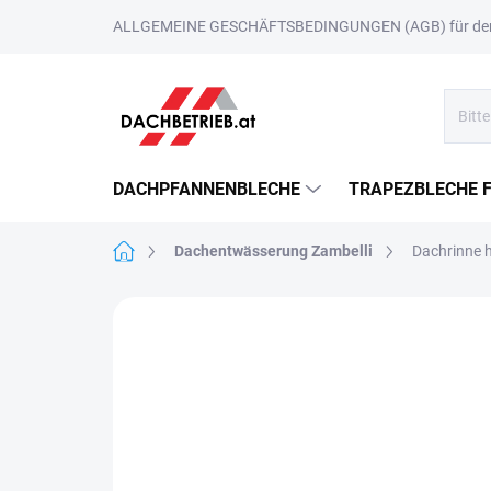
Zum
ALLGEMEINE GESCHÄFTSBEDINGUNGEN (AGB) für den 
Inhalt
springen
DACHPFANNENBLECHE
TRAPEZBLECHE 
Startseite
Dachentwässerung Zambelli
Dachrinne 