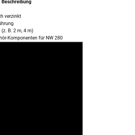
/ Beschreibung
h verzinkt
führung
(z. B. 2 m, 4 m)
ehör-Komponenten für NW 280