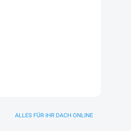
In den Warenkorb
 mm aus verzinktem Stahl – robust,
al für langlebige Entwässerungslösungen.
ALLES FÜR IHR DACH ONLINE