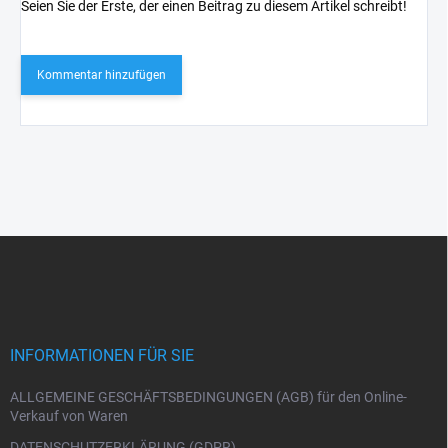
Seien Sie der Erste, der einen Beitrag zu diesem Artikel schreibt!
Kommentar hinzufügen
F
u
ß
z
e
i
INFORMATIONEN FÜR SIE
l
e
ALLGEMEINE GESCHÄFTSBEDINGUNGEN (AGB) für den Online-
Verkauf von Waren
DATENSCHUTZERKLÄRUNG (GDPR)