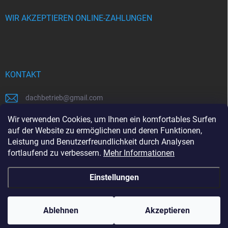
WIR AKZEPTIEREN ONLINE-ZAHLUNGEN
KONTAKT
dachbetrieb
@
gmail.com
00421948484112
Wir verwenden Cookies, um Ihnen ein komfortables Surfen
auf der Website zu ermöglichen und deren Funktionen,
00421948484112
Leistung und Benutzerfreundlichkeit durch Analysen
fortlaufend zu verbessern.
Mehr Informationen
https://www.facebook.com/www.dachbetrieb.at
Einstellungen
Copyright 2026
dachbetrieb.at
. Alle Rechte vorbehalten.
Ablehnen
Akzeptieren
Erstellt von Shoptet