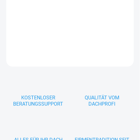
Einseitiges Klebeband für das Verkleben und Reparieren von
Dachunterspannbahnen und Winddichtungen aus Polypropylen.
Das Band ist diffusionsoffen und schützt zuverlässig vor
Feuchtigkeit und Wind.
DETAILLIERTE INFORMATIONEN
FRAGEN
KOSTENLOSER
QUALITÄT VOM
BERATUNGSSUPPORT
DACHPROFI
ALLES FÜR IHR DACH
FIRMENTRADITION SEIT