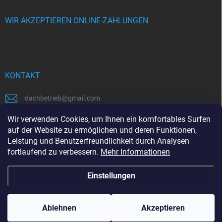
WIR AKZEPTIEREN ONLINE-ZAHLUNGEN
KONTAKT
dachbetrieb
@
gmail.com
00421948484112
Wir verwenden Cookies, um Ihnen ein komfortables Surfen
auf der Website zu ermöglichen und deren Funktionen,
00421948484112
Leistung und Benutzerfreundlichkeit durch Analysen
fortlaufend zu verbessern.
Mehr Informationen
https://www.facebook.com/www.dachbetrieb.at
Einstellungen
Copyright 2026
dachbetrieb.at
. Alle Rechte vorbehalten.
Ablehnen
Akzeptieren
Erstellt von Shoptet