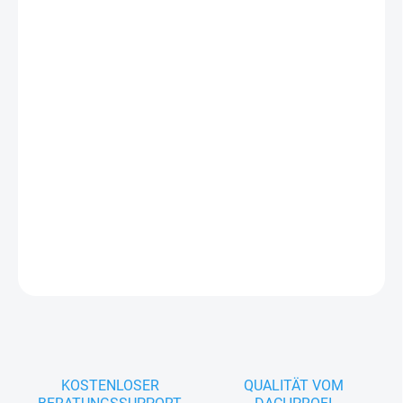
−
+
In den Warenkorb
- Material: Edelstahl
- Color-Bohrschraube
- für Stahlblech
- auf Stahlunterkonstruktion
DETAILLIERTE INFORMATIONEN
FRAGEN
KOSTENLOSER
QUALITÄT VOM