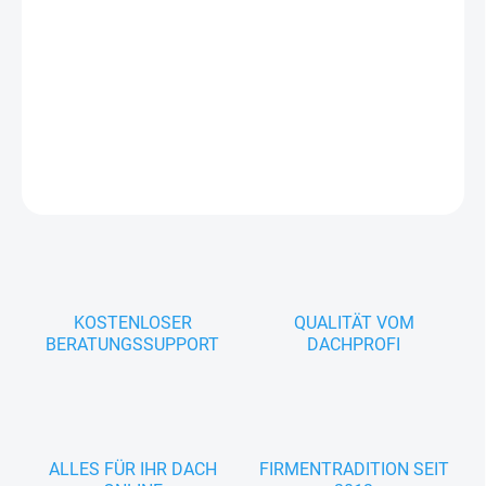
−
+
In den Warenkorb
Verzinktes Ablaufrohr Ø 120 mm – robust, korrosionsbeständig
und ideal zur sicheren Ableitung von Regenwasser.
DETAILLIERTE INFORMATIONEN
FRAGEN
KOSTENLOSER
QUALITÄT VOM
BERATUNGSSUPPORT
DACHPROFI
ALLES FÜR IHR DACH
FIRMENTRADITION SEIT