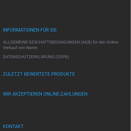
u
ß
z
e
i
INFORMATIONEN FÜR SIE
l
e
ALLGEMEINE GESCHÄFTSBEDINGUNGEN (AGB) für den Online-
Verkauf von Waren
DATENSCHUTZERKLÄRUNG (GDPR)
ZULETZT BEWERTETE PRODUKTE
WIR AKZEPTIEREN ONLINE-ZAHLUNGEN
KONTAKT