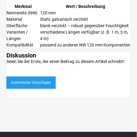
Merkmal
Wert / Beschreibung
Nennweite (NW)
120 mm
Material
Stahl, galvanisch verzinkt
Oberfläche
blank verzinkt – robust gegenüber Feuchtigkeit
Varianten /
verschiedene Längen verfügbar (z. B. 1 m, 3 m,
Längen
4 m)
Kompatibilität
passend zu anderen NW 120 mm Komponenten
Diskussion
Seien Sie der Erste, der einen Beitrag zu diesem Artikel schreibt!
Kommentar hinzufügen
F